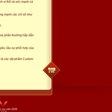
nh vị thế và sức mạnh cá
tăng mạnh các chỉ số như
i.
o và phần thưởng hấp dẫn
, yêu cầu sự phối hợp của
 là các vật phẩm Custom
| mu viet 2026