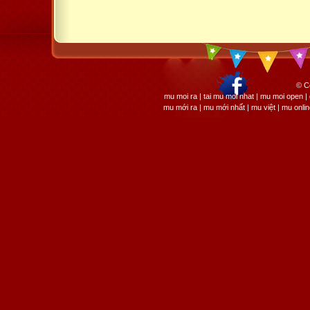
© C
mu moi ra | tai mu moi nhat | mu moi open
mu mới ra | mu mới nhất | mu việt | mu onli