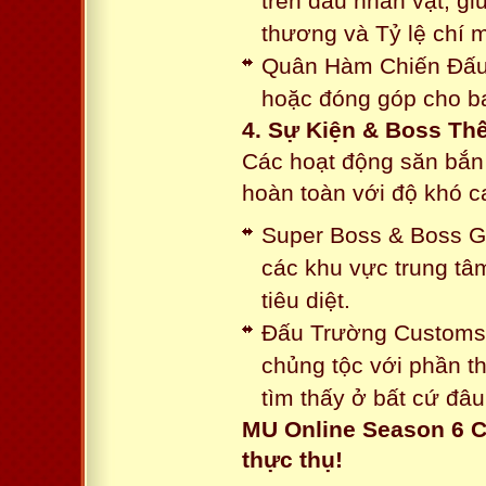
trên đầu nhân vật, gi
thương và Tỷ lệ chí 
Quân Hàm Chiến Đấu:
hoặc đóng góp cho ba
4. Sự Kiện & Boss Thế
Các hoạt động săn bắn 
hoàn toàn với độ khó 
Super Boss & Boss Gui
các khu vực trung tâ
tiêu diệt.
Đấu Trường Customs: 
chủng tộc với phần t
tìm thấy ở bất cứ đâu
MU Online Season 6 C
thực thụ!